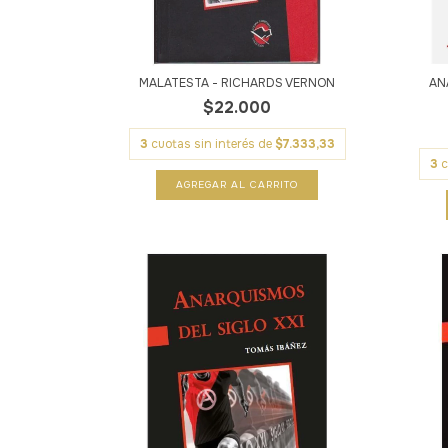
MALATESTA - RICHARDS VERNON
AN
$22.000
3
cuotas sin interés de
$7.333,33
3
c