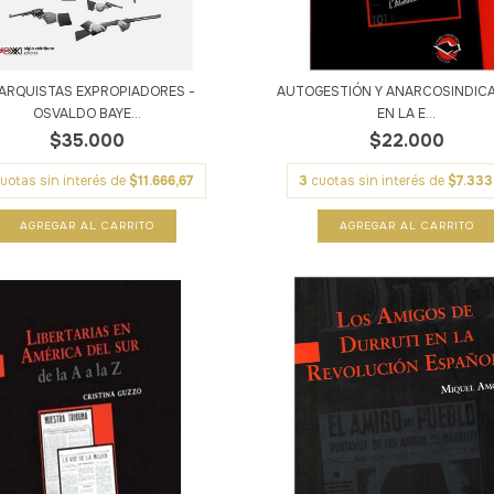
ARQUISTAS EXPROPIADORES -
AUTOGESTIÓN Y ANARCOSINDIC
OSVALDO BAYE...
EN LA E...
$35.000
$22.000
uotas sin interés de
$11.666,67
3
cuotas sin interés de
$7.333