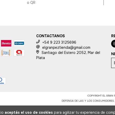
o QR
CONTACTANOS
R
+54 9 223 3125696
elgranpeztienda@gmail.com
Santiago del Estero 2052, Mar del
N
Plata
COPYRIGHT EL GRAN P
DEFENSA DE LAS Y LOS CONSUMIDORES
tio
aceptás el uso de cookies
para agilizar tu experiencia de comp