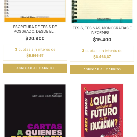
ESCRITURA DE TESIS DE
TESIS, TESINAS, MONOGRAFIAS E
POSGRADO. DESDE EL...
INFORMES....
$20.900
$19.400
3
cuotas sin interés de
3
cuotas sin interés de
$6.966,67
$6.466,67