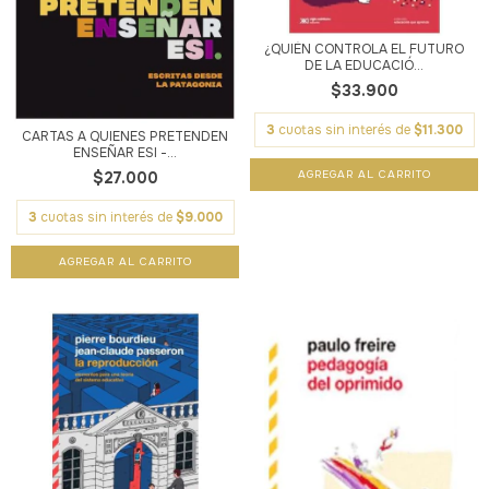
¿QUIÉN CONTROLA EL FUTURO
DE LA EDUCACIÓ...
$33.900
3
cuotas sin interés de
$11.300
CARTAS A QUIENES PRETENDEN
ENSEÑAR ESI -...
$27.000
3
cuotas sin interés de
$9.000