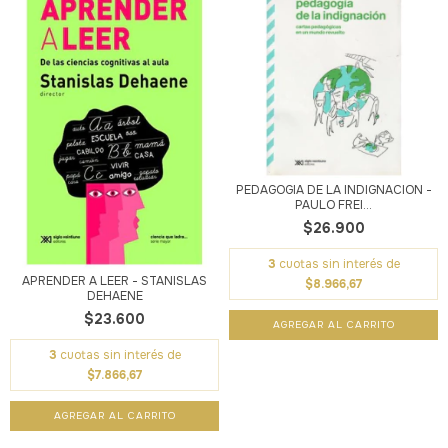
PEDAGOGIA DE LA INDIGNACION -
PAULO FREI...
$26.900
3
cuotas sin interés de
APRENDER A LEER - STANISLAS
$8.966,67
DEHAENE
$23.600
3
cuotas sin interés de
$7.866,67