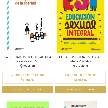
LA EDUCACIÓN COMO PRÁCTICA
EDUCACION SEXUAL INTEGRAL -
DE LA LIBERTA...
CECILIA VALE...
$25.400
$25.400
3
cuotas sin interés de
3
cuotas sin interés de
$8.466,67
$8.466,67