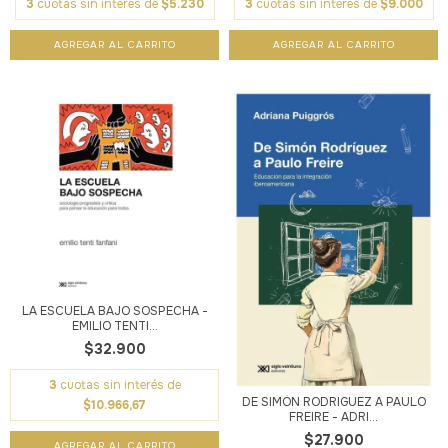
3
cuotas sin interés de
$5.230
3
cuotas sin interés de
$9.000
LA ESCUELA BAJO SOSPECHA -
EMILIO TENTI...
$32.900
3
cuotas sin interés de
DE SIMÓN RODRIGUEZ A PAULO
$10.966,67
FREIRE - ADRI...
$27.900