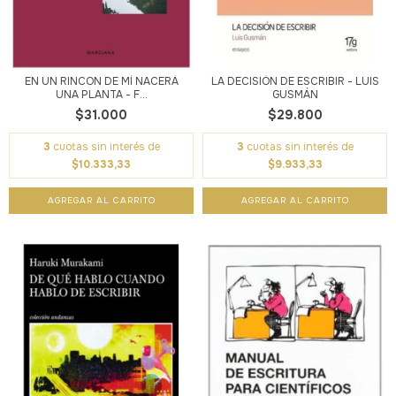
EN UN RINCON DE MÍ NACERÁ
LA DECISIÓN DE ESCRIBIR - LUIS
UNA PLANTA - F...
GUSMÁN
$31.000
$29.800
3
cuotas sin interés de
3
cuotas sin interés de
$10.333,33
$9.933,33