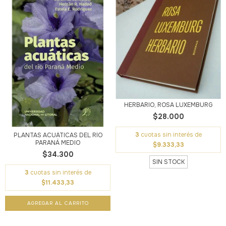
HERBARIO, ROSA LUXEMBURG
$28.000
3
cuotas sin interés de
PLANTAS ACUÁTICAS DEL RÍO
PARANÁ MEDIO
$9.333,33
$34.300
SIN STOCK
3
cuotas sin interés de
$11.433,33