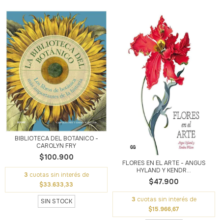
BIBLIOTECA DEL BOTÁNICO -
CAROLYN FRY
$100.900
FLORES EN EL ARTE - ANGUS
HYLAND Y KENDR...
3
cuotas sin interés de
$47.900
$33.633,33
3
cuotas sin interés de
SIN STOCK
$15.966,67