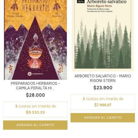
ARBORETO SALVÁTICO - MARIO
RIGONI STERN
PREPARADOS HERBARIOS -
$23.900
CAMILA PERALTA HI...
$28.000
3
cuotas sin interés de
$7.966,67
3
cuotas sin interés de
$9.333,33