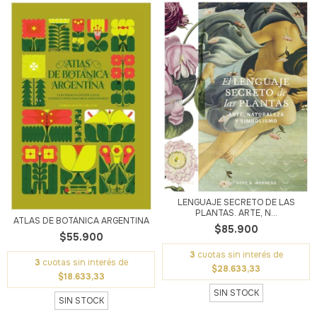
LENGUAJE SECRETO DE LAS
PLANTAS. ARTE, N...
ATLAS DE BOTÁNICA ARGENTINA
$85.900
$55.900
3
cuotas sin interés de
3
cuotas sin interés de
$28.633,33
$18.633,33
SIN STOCK
SIN STOCK