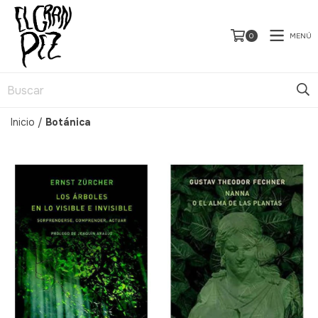
MENÚ
0
Inicio
/
Botánica