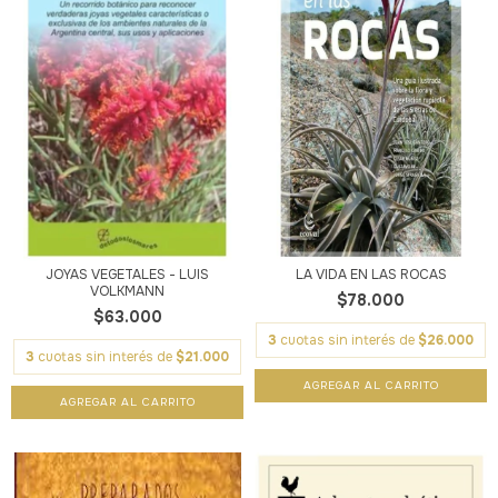
JOYAS VEGETALES - LUIS
LA VIDA EN LAS ROCAS
VOLKMANN
$78.000
$63.000
3
cuotas sin interés de
$26.000
3
cuotas sin interés de
$21.000