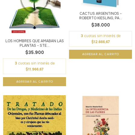
CACTUS ARGENTINOS -
ROBERTO KIESLING, PA...
$38.000
3
cuotas sin interés de
LOS HOMBRES QUE AMABAN LAS
$12.666,67
PLANTAS - STE...
$35.900
3
cuotas sin interés de
$11.966,67