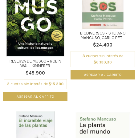
BIODIVERSOS - STEFANO
MANCUSO, CARLO PET...
$24.400
3
cuotas sin interés de
RESERVA DE MUSGO - ROBIN
$8.133,33
WALL KIMMERER
$45.900
3
cuotas sin interés de
$15.300