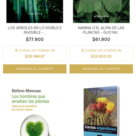
LOS ÁRBOLES EN LO VISIBLE E
NANNA O EL ALMA DE LAS
INVISIBLE -...
PLANTAS - GUSTAV...
$77.900
$61.900
3
cuotas sin interés de
3
cuotas sin interés de
$25.966,67
$20.633,33