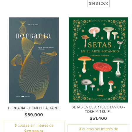
SIN STOCK
SETAS EN EL ARTE BOTÁNICO -
HERBARIA - DOMITILLA DARDI
TOSHIMITSU F...
$89.900
$51.400
3
cuotas sin interés de
3
cuotas sin interés de
$29.966,67