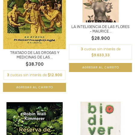
LA INTELIGENCIA DE LAS FLORES
- MAURICE...
$28.900
3
cuotas sin interés de
TRATADO DE LAS DROGAS Y
$9.633,33
MEDICINAS DE LAS...
$38.700
3
cuotas sin interés de
$12.900