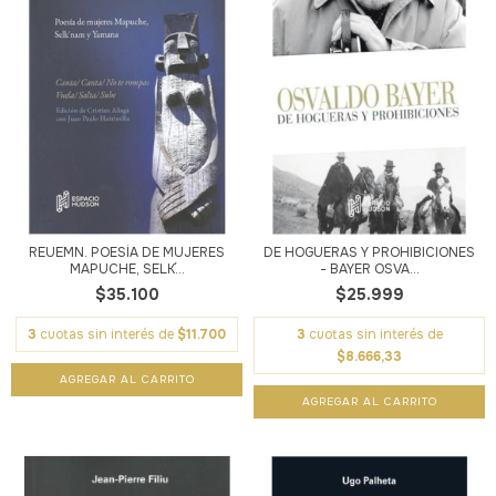
REUËMN. POESÍA DE MUJERES
DE HOGUERAS Y PROHIBICIONES
MAPUCHE, SELK´...
- BAYER OSVA...
$35.100
$25.999
3
cuotas sin interés de
$11.700
3
cuotas sin interés de
$8.666,33