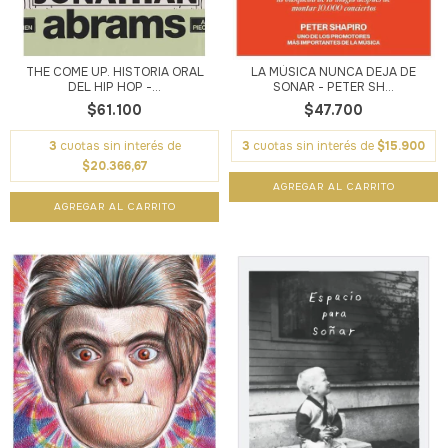
THE COME UP. HISTORIA ORAL
LA MÚSICA NUNCA DEJA DE
DEL HIP HOP -...
SONAR - PETER SH...
$61.100
$47.700
3
cuotas sin interés de
3
cuotas sin interés de
$15.900
$20.366,67