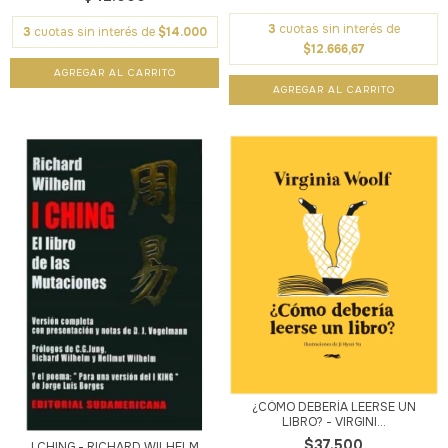
3
cuotas sin interés de
3
cuotas sin interés de
$14.000
$12.666,67
¿CÓMO DEBERÍA LEERSE UN
LIBRO? - VIRGINI...
$37.500
I CHING - RICHARD WILHELM