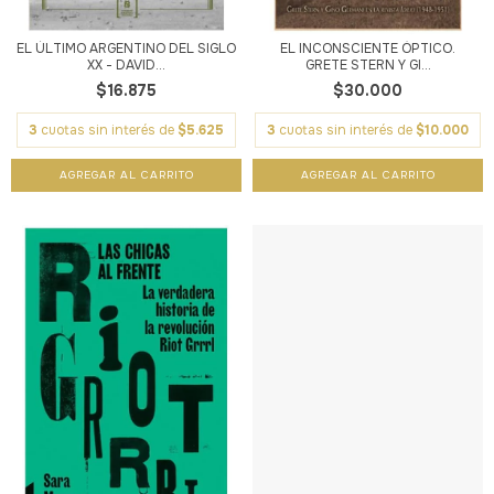
EL ÚLTIMO ARGENTINO DEL SIGLO
EL INCONSCIENTE ÓPTICO.
XX - DAVID...
GRETE STERN Y GI...
$16.875
$30.000
3
cuotas sin interés de
$5.625
3
cuotas sin interés de
$10.000