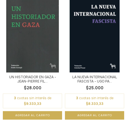
UN HISTORIADOR EN GAZA -
LA NUEVA INTERNACIONAL
JEAN-PIERRE FIL...
FASCISTA - UGO PA...
$28.000
$25.000
3
cuotas sin interés de
3
cuotas sin interés de
$9.333,33
$8.333,33