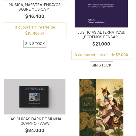
MÚSICA, MAESTRA. ENSAYOS
SOBRE MÚSICA Y...
$46.400
3
cuotas sin interés de
JUSTICIAS ALTERNATIVAS.
$15.466,67
¿PODEMOS PENSAR...
SIN STOCK
$21.000
3
cuotas sin interés de
$7.000
SIN STOCK
LAS CHICAS DARK DE SILVINA
OCAMPO - AAVV
$84.000