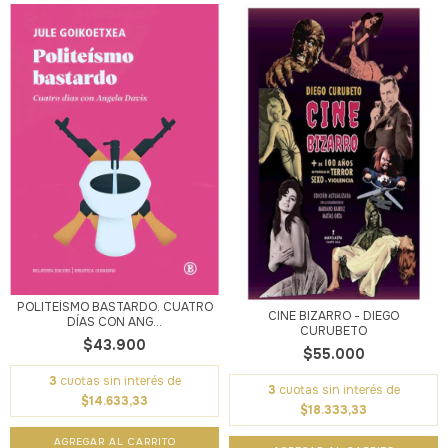
POLITEÍSMO BASTARDO. CUATRO
CINE BIZARRO - DIEGO
DÍAS CON ANG...
CURUBETO
$43.900
$55.000
3
cuotas sin interés de
3
cuotas sin interés de
$14.633,33
$18.333,33