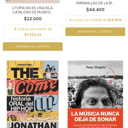
MARAVILLAS DE LA BI...
UTOPÍA NO ES UNA ISLA.
$44.400
CATÁLOGO DE MUNDO...
$22.000
3
cuotas sin interés de
$14.800
3
cuotas sin interés de
$7.333,33