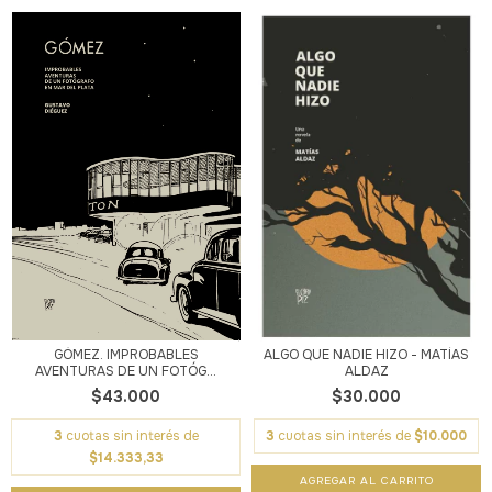
GÓMEZ. IMPROBABLES
ALGO QUE NADIE HIZO - MATÍAS
AVENTURAS DE UN FOTÓG...
ALDAZ
$43.000
$30.000
3
cuotas sin interés de
3
cuotas sin interés de
$10.000
$14.333,33