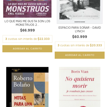
LO QUE MÁS ME GUSTA SON LOS
MONSTRUOS 2...
ESPACIO PARA SOÑAR - DAVID
$66.999
LYNCH
$60.999
3
cuotas sin interés de
$22.333
3
cuotas sin interés de
$20.333