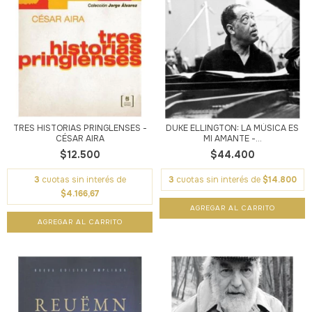
TRES HISTORIAS PRINGLENSES -
DUKE ELLINGTON: LA MÚSICA ES
CÉSAR AIRA
MI AMANTE -...
$12.500
$44.400
3
cuotas sin interés de
3
cuotas sin interés de
$14.800
$4.166,67