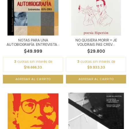
NOTAS PARA UNA
NO QUISIERA MORIR = JE
AUTOBIOGRAFÍA. ENTREVISTA...
VOUDRAIS PAS CREV...
$49.999
$29.800
3
cuotas sin interés de
3
cuotas sin interés de
$16.666,33
$9.933,33