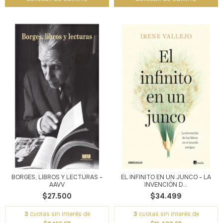
BORGES, LIBROS Y LECTURAS -
EL INFINITO EN UN JUNCO - LA
AAVV
INVENCIÓN D...
$27.500
$34.499
3
cuotas sin interés de
3
cuotas sin interés de