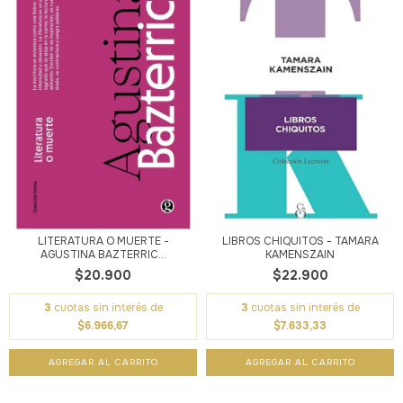
LITERATURA O MUERTE -
LIBROS CHIQUITOS - TAMARA
AGUSTINA BAZTERRIC...
KAMENSZAIN
$20.900
$22.900
3
cuotas sin interés de
3
cuotas sin interés de
$6.966,67
$7.633,33