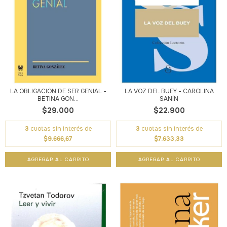
LA OBLIGACIÓN DE SER GENIAL -
LA VOZ DEL BUEY - CAROLINA
BETINA GON...
SANÍN
$29.000
$22.900
3
cuotas sin interés de
3
cuotas sin interés de
$9.666,67
$7.633,33