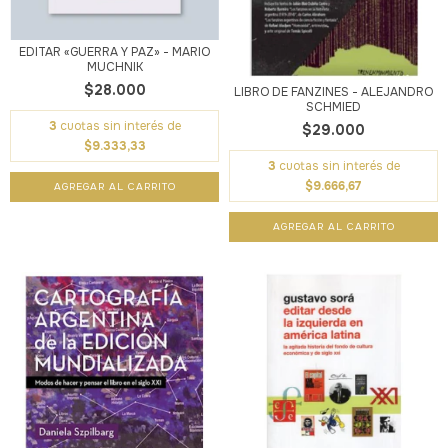
EDITAR «GUERRA Y PAZ» - MARIO
MUCHNIK
$28.000
LIBRO DE FANZINES - ALEJANDRO
SCHMIED
3
cuotas sin interés de
$29.000
$9.333,33
3
cuotas sin interés de
$9.666,67