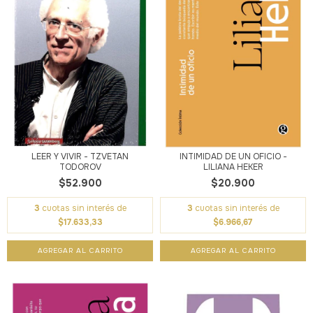
LEER Y VIVIR - TZVETAN
INTIMIDAD DE UN OFICIO -
TODOROV
LILIANA HEKER
$52.900
$20.900
3
cuotas sin interés de
3
cuotas sin interés de
$17.633,33
$6.966,67