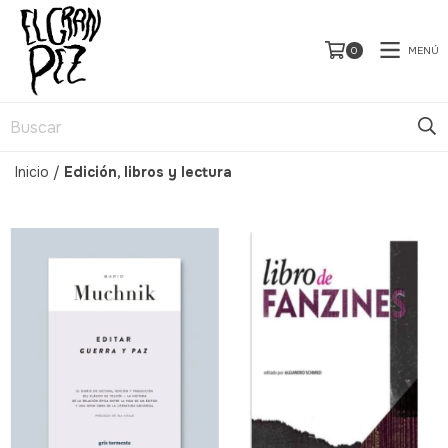
MENÚ
0
Inicio
/
Edición, libros y lectura