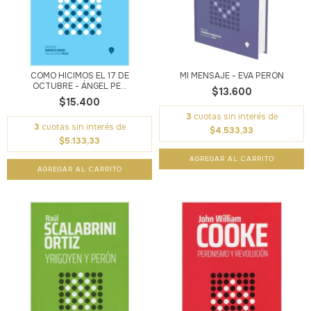
CÓMO HICIMOS EL 17 DE
MI MENSAJE - EVA PERÓN
OCTUBRE - ÁNGEL PE...
$13.600
$15.400
3
cuotas sin interés de
3
cuotas sin interés de
$4.533,33
$5.133,33