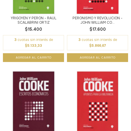
YRIGOYEN Y PERÓN - RAÚL
PERONISMO Y REVOLUCIÓN -
SCALABRINI ORTIZ
JOHN WILLIAM CO...
$15.400
$17.600
3
cuotas sin interés de
3
cuotas sin interés de
$5.133,33
$5.866,67