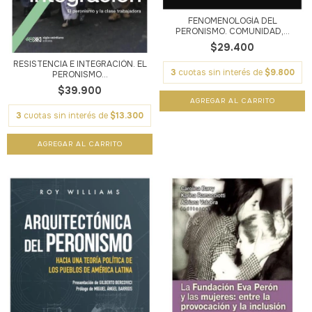
FENOMENOLOGÍA DEL
PERONISMO. COMUNIDAD,...
$29.400
RESISTENCIA E INTEGRACIÓN. EL
3
cuotas sin interés de
$9.800
PERONISMO...
$39.900
3
cuotas sin interés de
$13.300