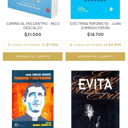
CAMINO AL ENCUENTRO - NICO
DOCTRINA PERONISTA - JUAN
DESCALZO
DOMINGO PERÓN
$21.000
$14.700
3
cuotas sin interés de
$7.000
3
cuotas sin interés de
$4.900