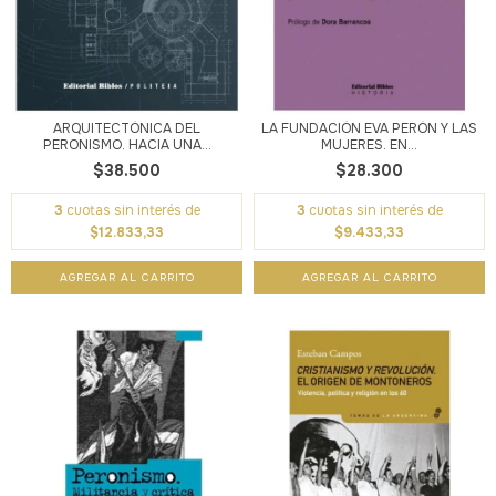
ARQUITECTÓNICA DEL
LA FUNDACIÓN EVA PERÓN Y LAS
PERONISMO. HACIA UNA...
MUJERES. EN...
$38.500
$28.300
3
cuotas sin interés de
3
cuotas sin interés de
$12.833,33
$9.433,33