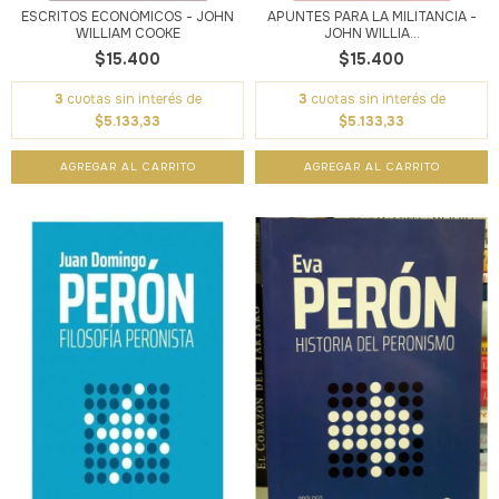
ESCRITOS ECONÓMICOS - JOHN
APUNTES PARA LA MILITANCIA -
WILLIAM COOKE
JOHN WILLIA...
$15.400
$15.400
3
cuotas sin interés de
3
cuotas sin interés de
$5.133,33
$5.133,33