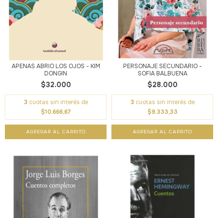
APENAS ABRIÓ LOS OJOS - KIM
PERSONAJE SECUNDARIO -
DONGIN
SOFIA BALBUENA
$32.000
$28.000
3
cuotas sin interés de
3
cuotas sin interés de
$10.666,67
$9.333,33