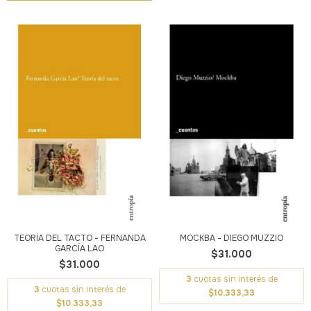
TEORÍA DEL TACTO - FERNANDA
MOCKBA - DIEGO MUZZIO
GARCÍA LAO
$31.000
$31.000
3
cuotas sin interés de
3
cuotas sin interés de
$10.333,33
$10.333,33