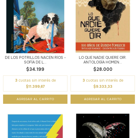
DE LOS POTRILLOS NACEN RÍOS -
LO QUE NADIE QUIERE OÍR.
SOFÍA DE L...
ANTOLOGÍA HOMEN...
$34.199
$28.000
3
cuotas sin interés de
3
cuotas sin interés de
$11.399,67
$9.333,33