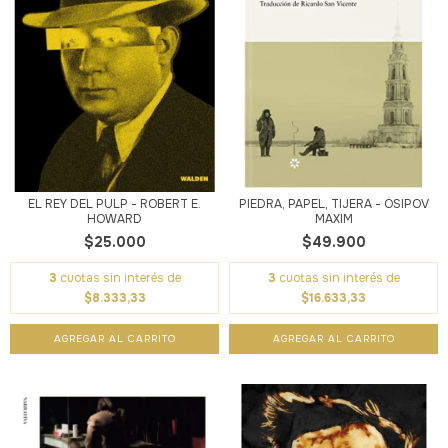
EL REY DEL PULP - ROBERT E.
PIEDRA, PAPEL, TIJERA - ÓSIPOV
HOWARD
MAXIM
$25.000
$49.900
3
cuotas sin interés de
3
cuotas sin interés de
$8.333,33
$16.633,33