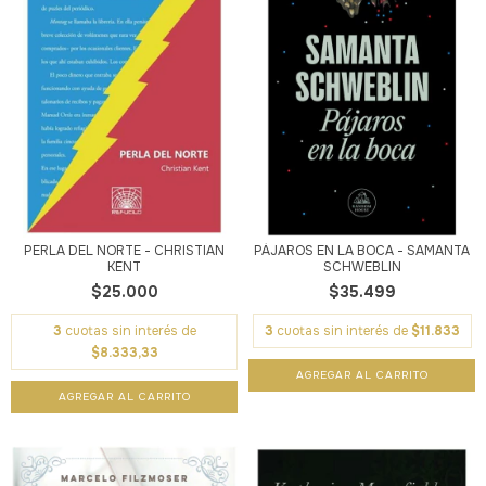
PERLA DEL NORTE - CHRISTIAN
PÁJAROS EN LA BOCA - SAMANTA
KENT
SCHWEBLIN
$25.000
$35.499
3
cuotas sin interés de
3
cuotas sin interés de
$11.833
$8.333,33