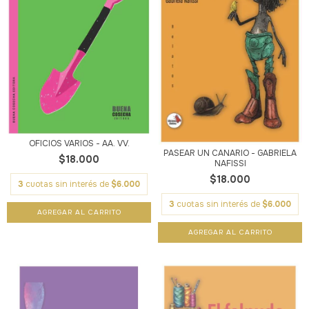
OFICIOS VARIOS - AA. VV.
PASEAR UN CANARIO - GABRIELA
$18.000
NAFISSI
$18.000
3
cuotas sin interés de
$6.000
3
cuotas sin interés de
$6.000