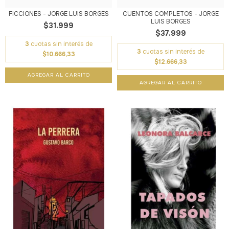
FICCIONES - JORGE LUIS BORGES
CUENTOS COMPLETOS - JORGE
LUIS BORGES
$31.999
$37.999
3
cuotas sin interés de
3
cuotas sin interés de
$10.666,33
$12.666,33