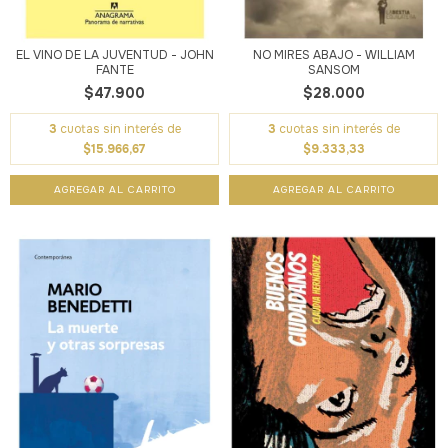
EL VINO DE LA JUVENTUD - JOHN
NO MIRES ABAJO - WILLIAM
FANTE
SANSOM
$47.900
$28.000
3
cuotas sin interés de
3
cuotas sin interés de
$15.966,67
$9.333,33