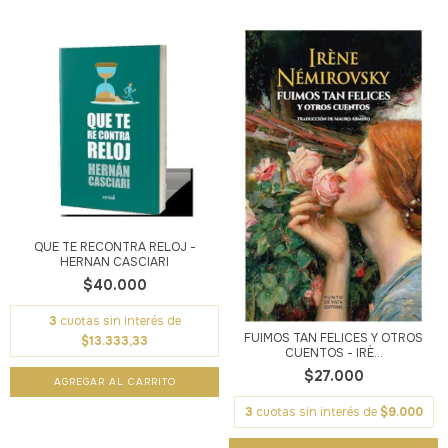
QUE TE RECONTRA RELOJ -
HERNAN CASCIARI
$40.000
3
cuotas sin interés de
FUIMOS TAN FELICES Y OTROS
$13.333,33
CUENTOS - IRÈ...
$27.000
3
cuotas sin interés de
$9.000