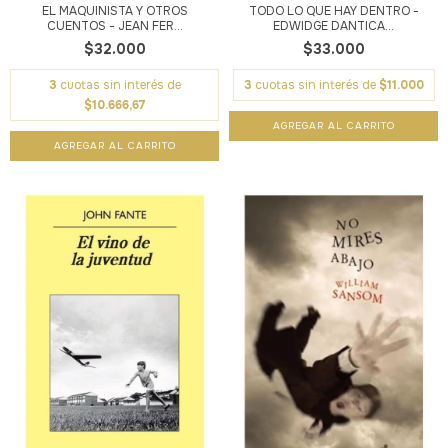
EL MAQUINISTA Y OTROS
TODO LO QUE HAY DENTRO -
CUENTOS - JEAN FER...
EDWIDGE DANTICA...
$32.000
$33.000
3
cuotas sin interés de
3
cuotas sin interés de
$11.000
$10.666,67