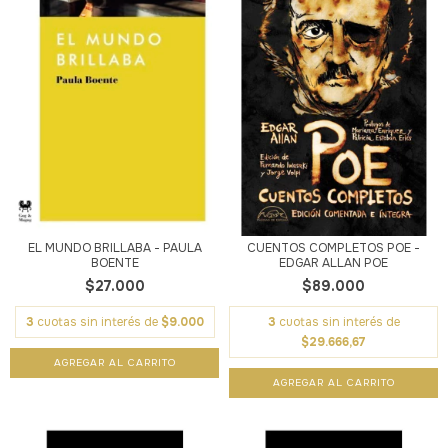
EL MUNDO BRILLABA - PAULA
CUENTOS COMPLETOS POE -
BOENTE
EDGAR ALLAN POE
$27.000
$89.000
3
cuotas sin interés de
$9.000
3
cuotas sin interés de
$29.666,67