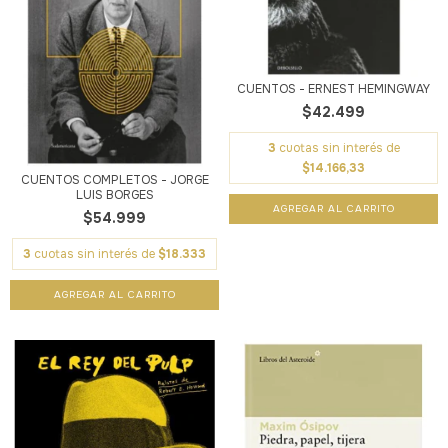
CUENTOS - ERNEST HEMINGWAY
$42.499
3
cuotas sin interés de
$14.166,33
CUENTOS COMPLETOS - JORGE
LUIS BORGES
$54.999
3
cuotas sin interés de
$18.333