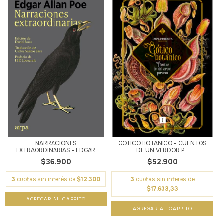
NARRACIONES
GÓTICO BOTÁNICO - CUENTOS
EXTRAORDINARIAS - EDGAR
DE UN VERDOR P...
ALLA...
$36.900
$52.900
3
cuotas sin interés de
$12.300
3
cuotas sin interés de
$17.633,33