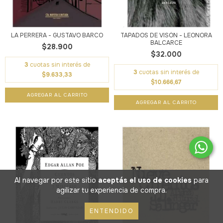
LA PERRERA - GUSTAVO BARCO
TAPADOS DE VISÓN - LEONORA
BALCARCE
$28.900
$32.000
3
cuotas sin interés de
3
cuotas sin interés de
$9.633,33
$10.666,67
Al navegar por este sitio
aceptás el uso de cookies
para
agilizar tu experiencia de compra.
ENTENDIDO