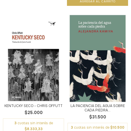
KENTUCKY SECO - CHRIS OFFUTT
LA PACIENCIA DEL AGUA SOBRE
CADA PIEDRA...
$25.000
$31.500
3
cuotas sin interés de
3
cuotas sin interés de
$10.500
$8.333,33