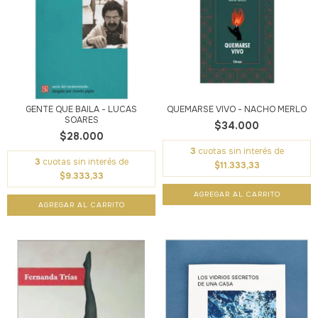
GENTE QUE BAILA - LUCAS
QUEMARSE VIVO - NACHO MERLO
SOARES
$34.000
$28.000
3
cuotas sin interés de
3
cuotas sin interés de
$11.333,33
$9.333,33