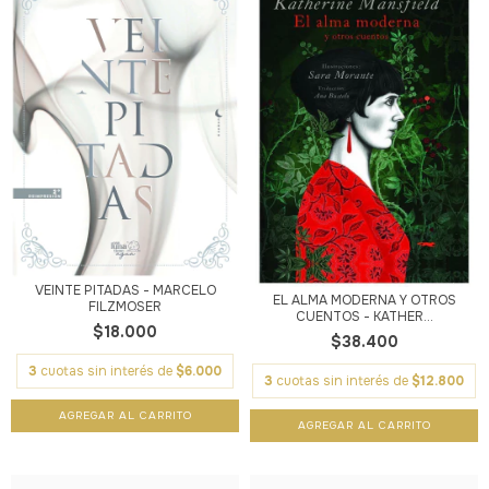
VEINTE PITADAS - MARCELO
EL ALMA MODERNA Y OTROS
FILZMOSER
CUENTOS - KATHER...
$18.000
$38.400
3
cuotas sin interés de
$6.000
3
cuotas sin interés de
$12.800