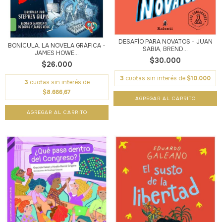
DESAFÍO PARA NOVATOS - JUAN
BONÍCULA. LA NOVELA GRÁFICA -
SABIA, BREND...
JAMES HOWE...
$30.000
$26.000
3
cuotas sin interés de
$10.000
3
cuotas sin interés de
$8.666,67