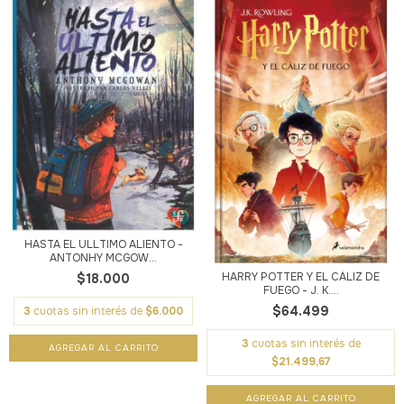
HASTA EL ULLTIMO ALIENTO -
ANTONHY MCGOW...
HARRY POTTER Y EL CÁLIZ DE
$18.000
FUEGO - J. K....
$64.499
3
cuotas sin interés de
$6.000
3
cuotas sin interés de
$21.499,67