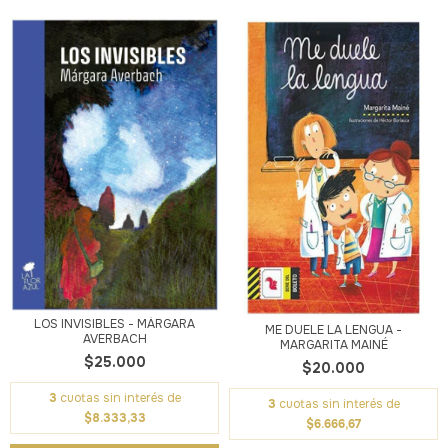
LOS INVISIBLES - MÁRGARA
ME DUELE LA LENGUA -
AVERBACH
MARGARITA MAINÉ
$25.000
$20.000
3
cuotas sin interés de
3
cuotas sin interés de
$8.333,33
$6.666,67