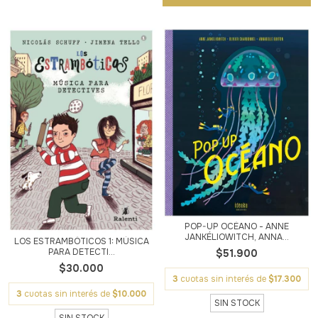
POP-UP OCÉANO - ANNE
JANKÉLIOWITCH, ANNA...
LOS ESTRAMBÓTICOS 1: MÚSICA
PARA DETECTI...
$51.900
$30.000
3
cuotas sin interés de
$17.300
3
cuotas sin interés de
$10.000
SIN STOCK