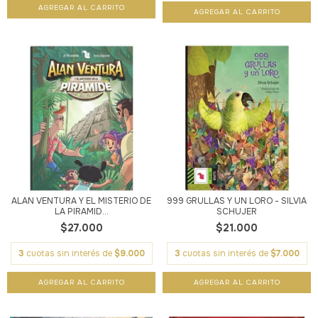
ALAN VENTURA Y EL MISTERIO DE
999 GRULLAS Y UN LORO - SILVIA
LA PIRAMID...
SCHUJER
$27.000
$21.000
3
cuotas sin interés de
$9.000
3
cuotas sin interés de
$7.000