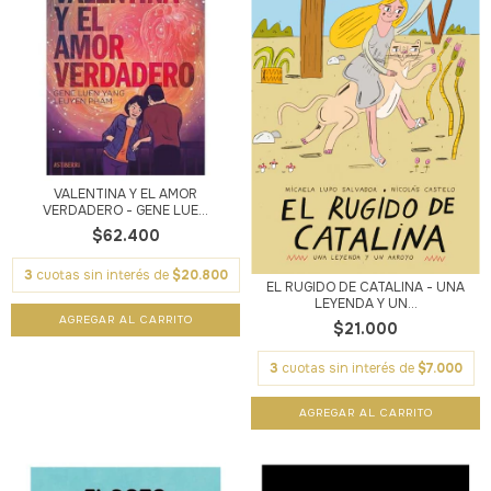
VALENTINA Y EL AMOR
VERDADERO - GENE LUE...
$62.400
3
cuotas sin interés de
$20.800
EL RUGIDO DE CATALINA - UNA
LEYENDA Y UN...
$21.000
3
cuotas sin interés de
$7.000