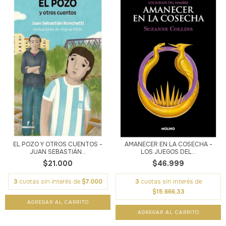
EL POZO Y OTROS CUENTOS -
AMANECER EN LA COSECHA -
JUAN SEBASTIÁN...
LOS JUEGOS DEL...
$21.000
$46.999
3
cuotas sin interés de
$7.000
3
cuotas sin interés de
$15.666,33