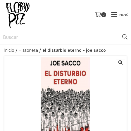
MENÚ
0
Inicio
/
Historieta
/
el disturbio eterno - joe sacco