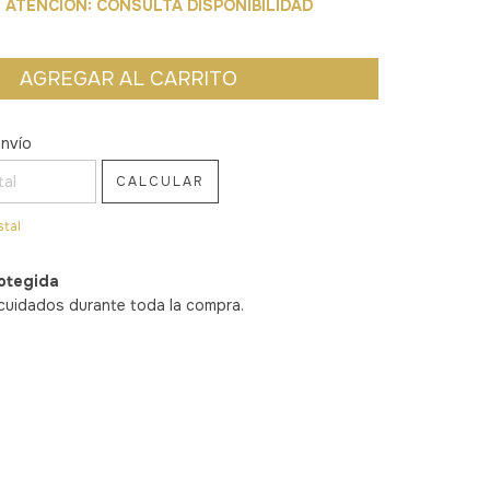
ATENCIÓN: CONSULTÁ DISPONIBILIDAD
 CP:
CAMBIAR CP
envío
CALCULAR
stal
otegida
cuidados durante toda la compra.