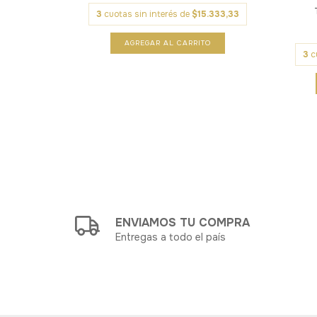
3
cuotas sin interés de
$15.333,33
5.333,33
3
c
ENVIAMOS TU COMPRA
Entregas a todo el país