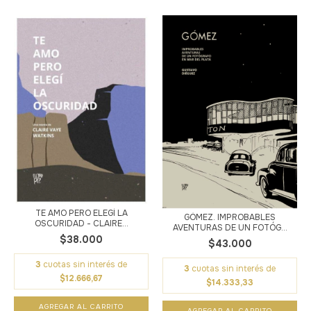
TE AMO PERO ELEGÍ LA
GÓMEZ. IMPROBABLES
OSCURIDAD - CLAIRE...
AVENTURAS DE UN FOTÓG...
$38.000
$43.000
3
cuotas sin interés de
3
cuotas sin interés de
$12.666,67
$14.333,33