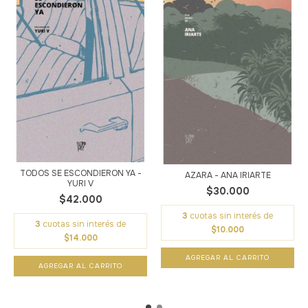
TODOS SE ESCONDIERON YA -
AZARA - ANA IRIARTE
YURI V
$30.000
$42.000
3
cuotas sin interés de
3
cuotas sin interés de
$10.000
$14.000